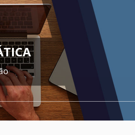
ÁTICA
ão