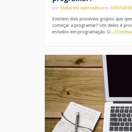
por
Elaborata Informática
em
19/07/2018
Existem dois possíveis grupos que que
começar a programar? Um deles é prove
estudos em programação. O…
[Contin