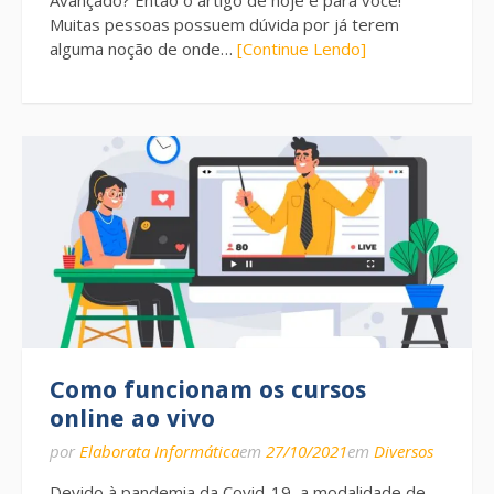
Avançado? Então o artigo de hoje é para você!
Muitas pessoas possuem dúvida por já terem
alguma noção de onde…
[Continue Lendo]
Como funcionam os cursos
online ao vivo
por
Elaborata Informática
em
27/10/2021
em
Diversos
Devido à pandemia da Covid-19, a modalidade de