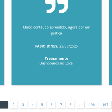
Muito conteúdo aprendido, agora por em
prática
FABIO JONES
, 23/07/2026
Treinamento
Dashboards no Excel
1
2
3
4
5
6
7
8
...
196
197