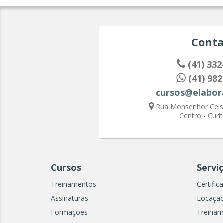
Conta
(41) 332
(41) 982
cursos@elabor
Rua Monsenhor Celso
Centro - Curit
Cursos
Servi
Treinamentos
Certific
Assinaturas
Locação
Formações
Treinam