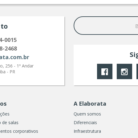
to
4-0015
8-2468
Si
ata.com.br
, 256 - 1º Andar
iba - PR
ços
A Elaborata
ações
Quem somos
 de salas
Diferenciais
entos corporativos
Infraestrutura