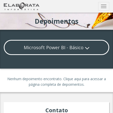
Busca
Exibir
nave
Depoimentos
Microsoft Power BI - Básico
Nenhum depoimento encontrato.
Clique aqui
para acessar a
página completa de
depoimentos
.
Contato