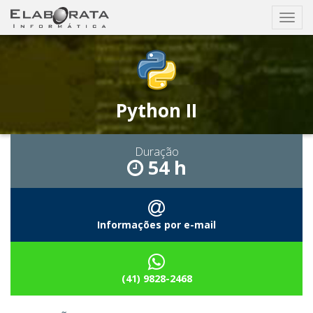
Busca
Exibir
nave
Python II
Duração
54 h
Informações por e-mail
(41) 9828-2468