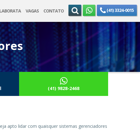
(41) 3324-0015
ELABORATA
VAGAS
CONTATO
ores
l
(41) 9828-2468
ja apto lidar com quaisquer sistemas gerenciadores