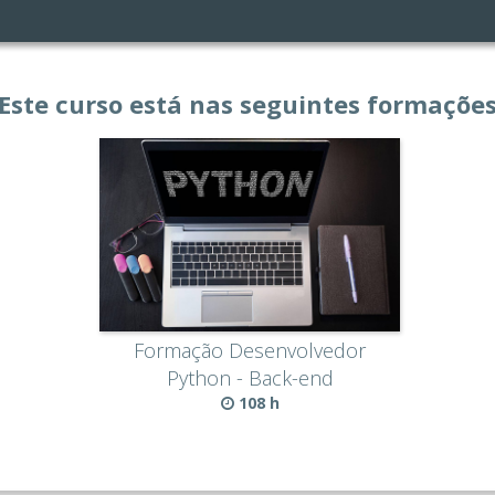
Este curso está nas seguintes formaçõe
Formação Desenvolvedor
Python - Back-end
108 h