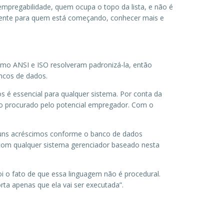
empregabilidade, quem ocupa o topo da lista, e não é
almente para quem está começando, conhecer mais e
omo ANSI e ISO resolveram padronizá-la, então
ncos de dados.
 é essencial para qualquer sistema. Por conta da
so procurado pelo potencial empregador. Com o
guns acréscimos conforme o banco de dados
r com qualquer sistema gerenciador baseado nesta
oi o fato de que essa linguagem não é procedural.
ta apenas que ela vai ser executada”.