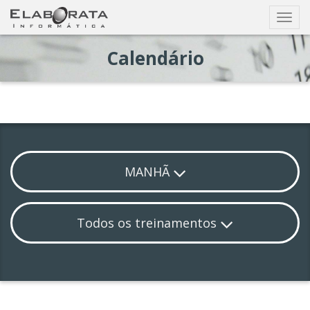
Busca
Exibir
nave
Calendário
MANHÃ
Todos os treinamentos