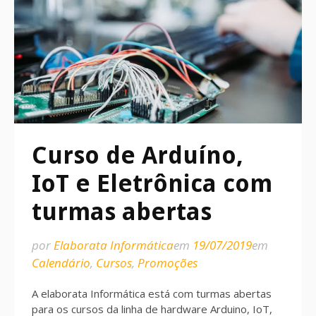
Curso de Arduíno,
IoT e Eletrônica com
turmas abertas
por
Elaborata Informática
em
19/07/2019
em
Calendário
,
Cursos
,
Promoções
A elaborata Informática está com turmas abertas
para os cursos da linha de hardware Arduino, IoT,