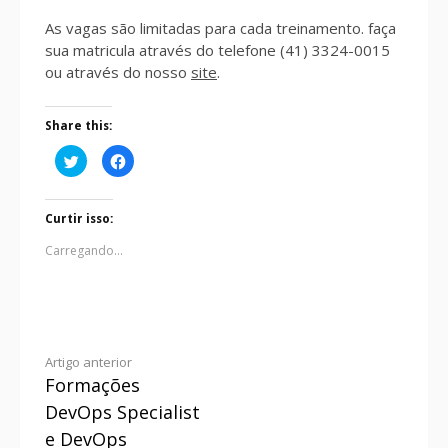
As vagas são limitadas para cada treinamento. faça
sua matricula através do telefone (41) 3324-0015
ou através do nosso
site
.
Share this:
Clique
Clique
para
para
compartilhar
compartilhar
no
no
Twitter(abre
Facebook(abre
em
em
Curtir isso:
nova
nova
janela)
janela)
Carregando...
Continue
Artigo anterior
Formações
lendo
DevOps Specialist
e DevOps